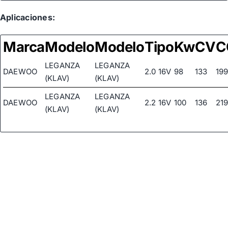
Aplicaciones:
Marca
Modelo
Modelo
Tipo
Kw
CV
C
LEGANZA
LEGANZA
DAEWOO
2.0 16V
98
133
19
(KLAV)
(KLAV)
LEGANZA
LEGANZA
DAEWOO
2.2 16V
100
136
21
(KLAV)
(KLAV)