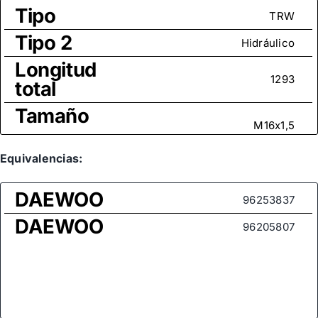
Tipo
TRW
Tipo 2
Hidráulico
Longitud
1293
total
Tamaño
M16x1,5
rosca
Medida
Equivalencias:
de rosca
M14x1,5
DAEWOO
(rótula
96253837
axial)
DAEWOO
96205807