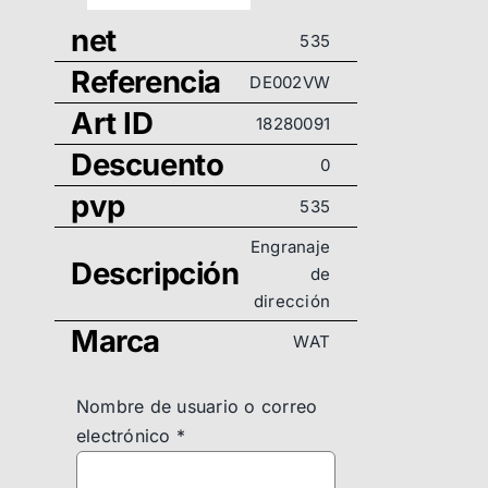
net
535
Referencia
DE002VW
Art ID
18280091
Descuento
0
pvp
535
Engranaje
Descripción
de
dirección
Marca
WAT
Nombre de usuario o correo
electrónico
*