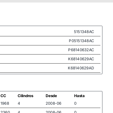
5151348AC
P05151348AC
P68140632AC
K68140629AC
K68140629AD
K68140631AA
K68140631AB
K68140631AD
CC
Cilindros
Desde
Hasta
1968
4
2008-06
0
K68140632AB
2360
4
2008-06
0