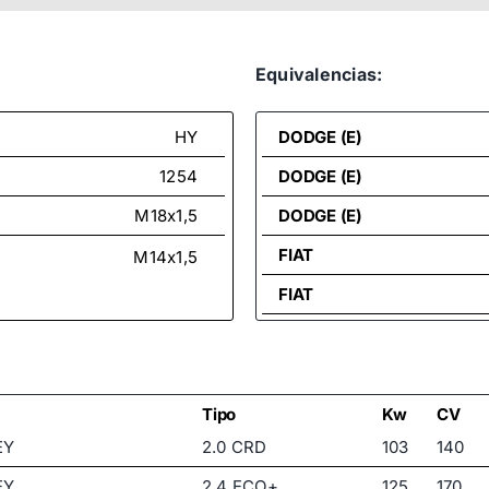
Equivalencias:
HY
DODGE (E)
1254
DODGE (E)
M18x1,5
DODGE (E)
FIAT
M14x1,5
FIAT
FIAT
FIAT
FIAT
Tipo
Kw
CV
EY
2.0 CRD
103
140
FIAT
EY
2.4 ECO+
125
170