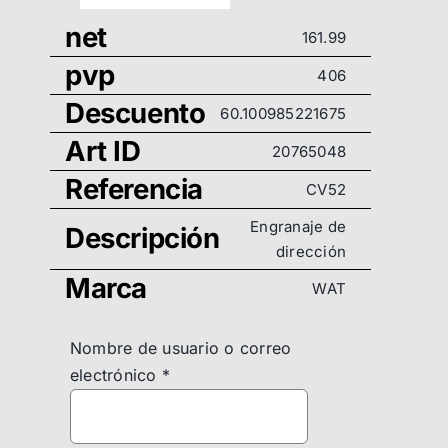
net
161.99
pvp
406
Descuento
60.100985221675
Art ID
20765048
Referencia
CV52
Engranaje de
Descripción
dirección
Marca
WAT
Nombre de usuario o correo
electrónico
*