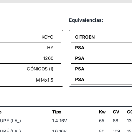
Equivalencias:
KOYO
CITROEN
HY
PSA
1260
PSA
CÓNICOS (I)
PSA
PSA
M14x1,5
PSA
PSA
PSA
o
Tipo
Kw
CV
C
UPÉ (LA_)
1.4 16V
65
88
13
UPÉ (LA_)
1.6 16V
80
109
15