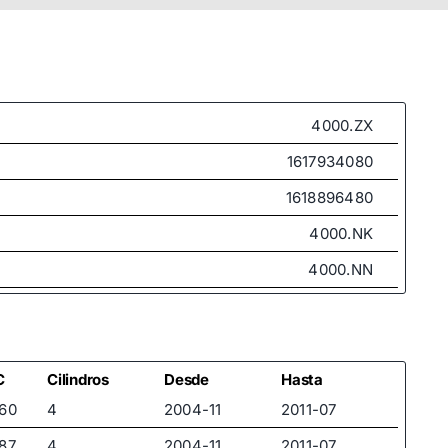
4000.ZX
1617934080
1618896480
4000.NK
4000.NN
4000.QP
4000.ZW
4000.ZX
C
Cilindros
Desde
Hasta
60
4
2004-11
2011-07
87
4
2004-11
2011-07