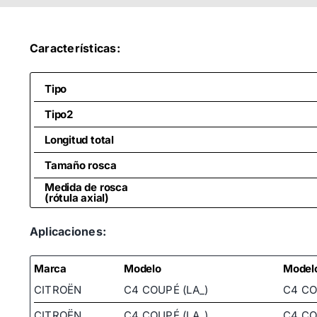
Características:
Tipo
Tipo2
Longitud total
Tamaño rosca
Medida de rosca
(rótula axial)
Aplicaciones:
Marca
Modelo
Model
CITROËN
C4 COUPÉ (LA_)
C4 CO
CITROËN
C4 COUPÉ (LA_)
C4 CO