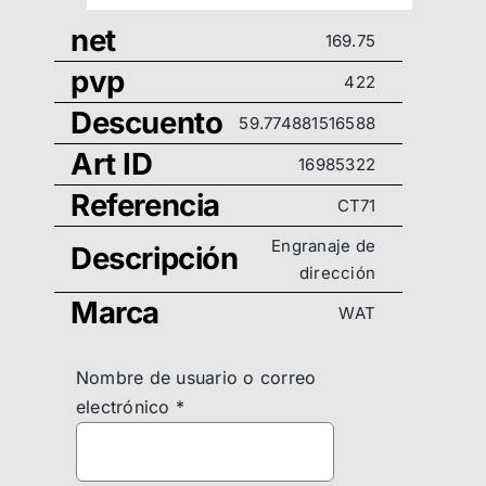
net
169.75
pvp
422
Descuento
59.774881516588
Art ID
16985322
Referencia
CT71
Engranaje de
Descripción
dirección
Marca
WAT
Nombre de usuario o correo
electrónico
*