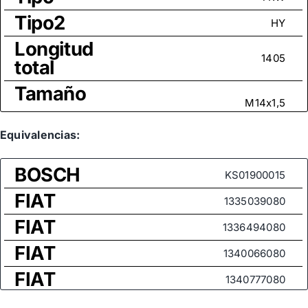
Tipo2
HY
Longitud
1405
total
Tamaño
M14x1,5
rosca
Medida
Equivalencias:
de rosca
M16x1,5
BOSCH
(rótula
KS01900015
axial)
FIAT
1335039080
FIAT
1336494080
FIAT
1340066080
FIAT
1340777080
FIAT
71722584