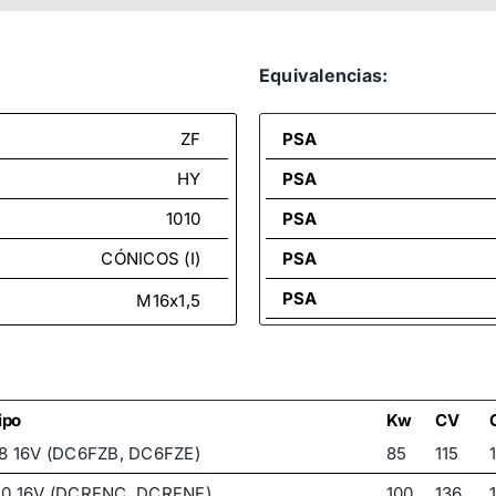
Equivalencias:
ZF
PSA
HY
PSA
1010
PSA
CÓNICOS (I)
PSA
PSA
M16x1,5
PSA
PSA
PSA
ipo
Kw
CV
.8 16V (DC6FZB, DC6FZE)
85
115
PSA
.0 16V (DCRFNC, DCRFNF)
100
136