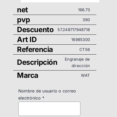
net
166.73
pvp
390
Descuento
57.248717948718
Art ID
16985300
Referencia
CT56
Engranaje de
Descripción
dirección
Marca
WAT
Nombre de usuario o correo
electrónico
*