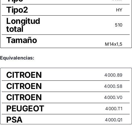
Tipo2
HY
Longitud
510
total
Tamaño
M14x1,5
rosca
Equivalencias:
CITROEN
4000.89
CITROEN
4000.S8
CITROEN
4000.V0
PEUGEOT
4000.T1
PSA
4000.Q1
PSA
4000.S8