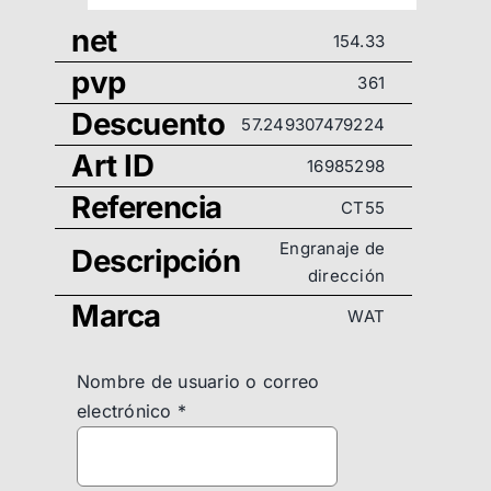
net
154.33
pvp
361
Descuento
57.249307479224
Art ID
16985298
Referencia
CT55
Engranaje de
Descripción
dirección
Marca
WAT
Nombre de usuario o correo
electrónico
*