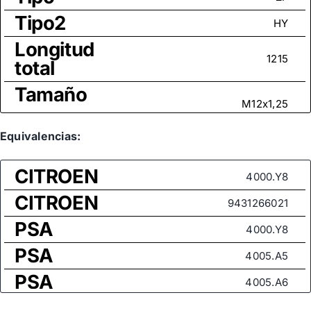
Tipo2
HY
Longitud
1215
total
Tamaño
M12x1,25
rosca
Medida
Equivalencias:
de rosca
M14x1,5
CITROEN
(rótula
4000.Y8
axial)
CITROEN
9431266021
PSA
4000.Y8
PSA
4005.A5
PSA
4005.A6