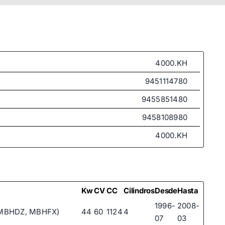
4000.KH
9451114780
9455851480
9458108980
4000.KH
Kw
CV
CC
Cilindros
Desde
Hasta
1996-
2008-
, MBHDZ, MBHFX)
44
60
1124
4
07
03