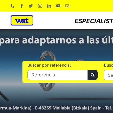
Skip
to
content
ESPECIALIST
Buscar por referencia:
Busc
Search
Se
for: