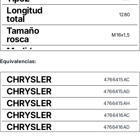
Longitud
1280
total
Tamaño
M16x1,5
rosca
Medida
de rosca
Equivalencias:
M14x1,5
(rótula
axial)
CHRYSLER
4766415AC
CHRYSLER
4766415AD
CHRYSLER
4766415AH
CHRYSLER
4766416AC
CHRYSLER
4766416AD
CHRYSLER
4766417AC