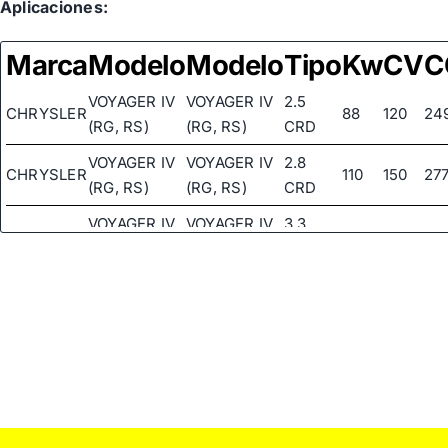
Aplicaciones:
CHRYSLER
4766417AD
Marca
Modelo
Modelo
Tipo
Kw
CV
C
CHRYSLER
68072217AA
VOYAGER IV
VOYAGER IV
2.5
CHRYSLER
P04766416AC
CHRYSLER
88
120
24
(RG, RS)
(RG, RS)
CRD
CHRYSLER
P04766416ACB
VOYAGER IV
VOYAGER IV
2.8
CHRYSLER
110
150
27
(RG, RS)
(RG, RS)
CRD
VOYAGER IV
VOYAGER IV
3.3
CHRYSLER
128
174
33
(RG, RS)
(RG, RS)
AWD
VOYAGER IV
VOYAGER IV
CHRYSLER
3.3
128
174
33
(RG, RS)
(RG, RS)
VOYAGER IV
VOYAGER IV
3.8
CHRYSLER
160
218
37
(RG, RS)
(RG, RS)
AWD
VOYAGER IV
VOYAGER IV
CHRYSLER
3.8
160
218
37
(RG, RS)
(RG, RS)