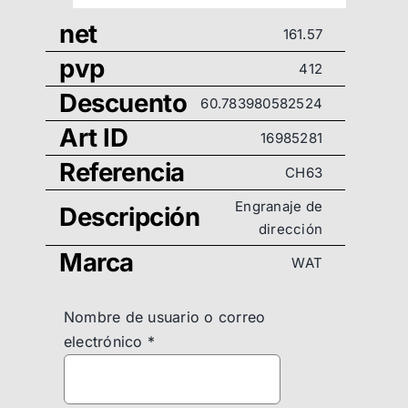
net
161.57
pvp
412
Descuento
60.783980582524
Art ID
16985281
Referencia
CH63
Engranaje de
Descripción
dirección
Marca
WAT
Nombre de usuario o correo
electrónico
*