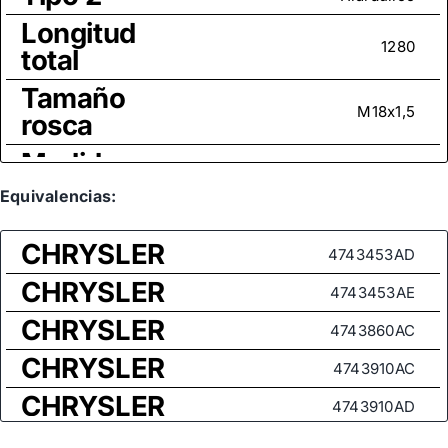
Longitud
1280
total
Tamaño
M18x1,5
rosca
Medida
de rosca
Equivalencias:
M14x1,5
(rótula
axial)
CHRYSLER
4743453AD
CHRYSLER
4743453AE
CHRYSLER
4743860AC
CHRYSLER
4743910AC
CHRYSLER
4743910AD
CHRYSLER
4743935AB