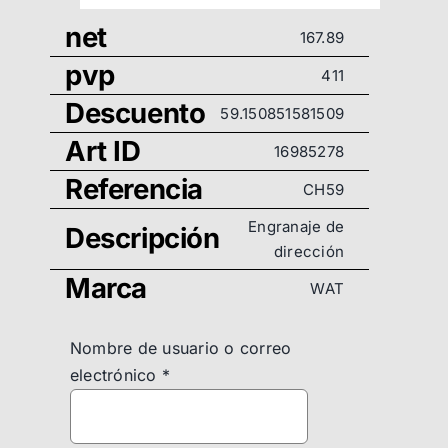
net
167.89
pvp
411
Descuento
59.150851581509
Art ID
16985278
Referencia
CH59
Engranaje de
Descripción
dirección
Marca
WAT
Nombre de usuario o correo
electrónico
*