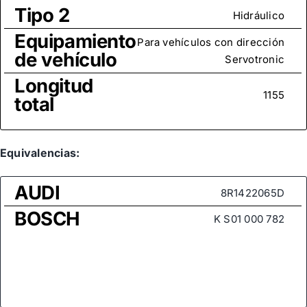
Tipo 2
Hidráulico
Equipamiento
Para vehículos con dirección
de vehículo
Servotronic
Longitud
1155
total
Equivalencias:
AUDI
8R1422065D
BOSCH
K S01 000 782