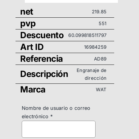
net
219.85
pvp
551
Descuento
60.099818511797
Art ID
16984259
Referencia
AD89
Engranaje de
Descripción
dirección
Marca
WAT
Nombre de usuario o correo
electrónico
*