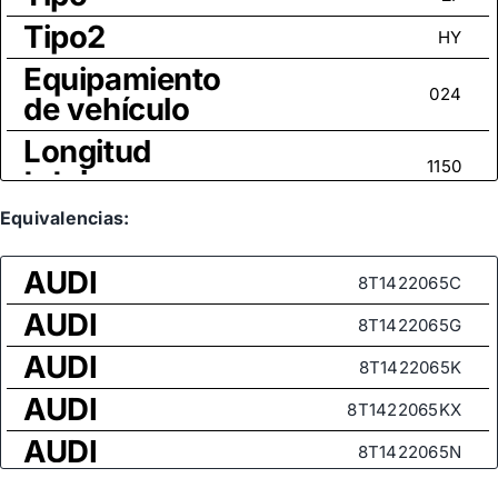
Tipo2
HY
Equipamiento
024
de vehículo
Longitud
1150
total
Tamaño
Equivalencias:
Cónicos presión
rosca
AUDI
8T1422065C
Medida de
AUDI
rosca (rótula
8T1422065G
M16x1,5
axial)
AUDI
8T1422065K
AUDI
8T1422065KX
AUDI
8T1422065N
AUDI
8T1422065P