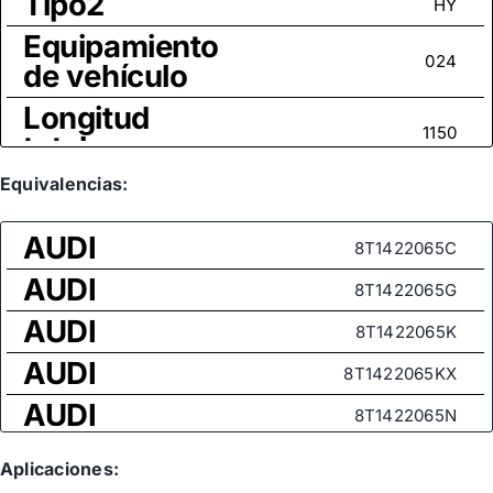
Tipo2
HY
Equipamiento
024
de vehículo
Longitud
1150
total
Tamaño
Equivalencias:
Cónicos presión
rosca
AUDI
8T1422065C
Medida de
AUDI
rosca (rótula
8T1422065G
M16x1,5
axial)
AUDI
8T1422065K
AUDI
8T1422065KX
AUDI
8T1422065N
AUDI
8T1422065P
Aplicaciones: