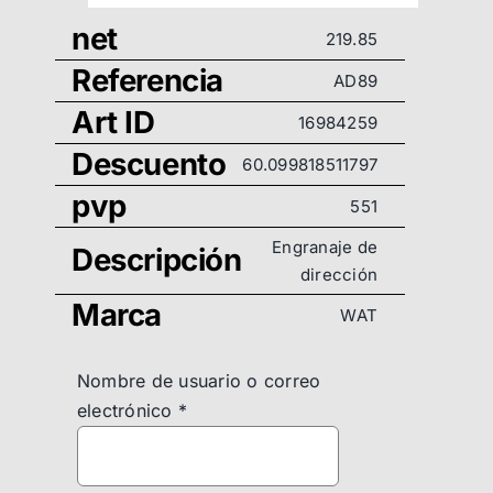
net
219.85
Referencia
AD89
Art ID
16984259
Descuento
60.099818511797
pvp
551
Engranaje de
Descripción
dirección
Marca
WAT
Nombre de usuario o correo
electrónico
*