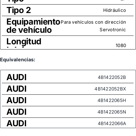
Tipo 2
Hidráulico
Equipamiento
Para vehículos con dirección
de vehículo
Servotronic
Longitud
1080
total
Tamaño
Equivalencias:
M14x1,5
rosca
AUDI
4B1422052B
Medida de
AUDI
rosca (rótula
4B1422052BX
M14x1,5
axial)
AUDI
4B1422065H
AUDI
4B1422065N
AUDI
4B1422066A
AUDI
4B1422069B