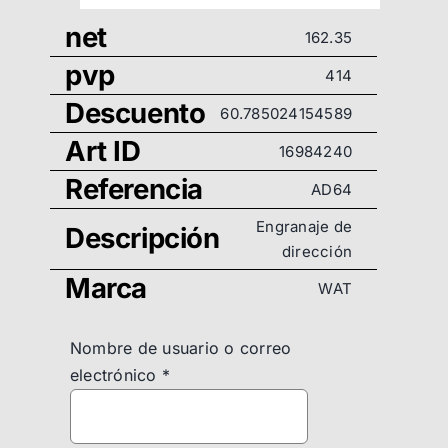
net
162.35
pvp
414
Descuento
60.785024154589
Art ID
16984240
Referencia
AD64
Engranaje de
Descripción
dirección
Marca
WAT
Nombre de usuario o correo
electrónico
*