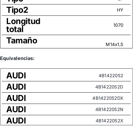
Tipo2
HY
Longitud
1070
total
Tamaño
M14x1,5
rosca
Medida
Equivalencias:
de rosca
M14x1,5
AUDI
(rótula
4B1422052
axial)
AUDI
4B1422052D
AUDI
4B1422052DX
AUDI
4B1422052N
AUDI
4B1422052X
AUDI
4B1422065S