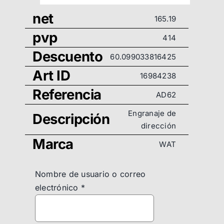
net
165.19
pvp
414
Descuento
60.099033816425
Art ID
16984238
Referencia
AD62
Engranaje de
Descripción
dirección
Marca
WAT
Nombre de usuario o correo
electrónico
*