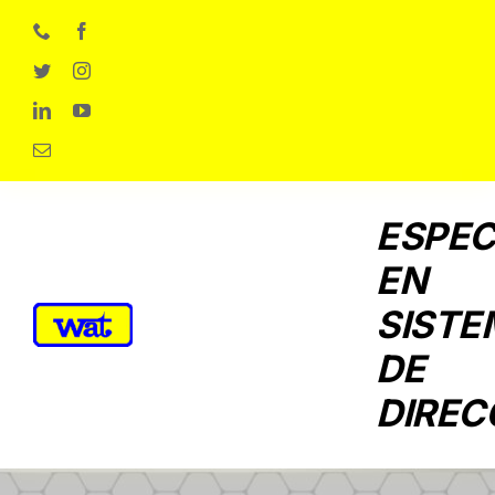
Skip
to
content
ESPEC
EN
SISTE
DE
DIREC