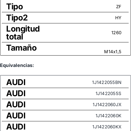
Tipo
ZF
Tipo2
HY
Longitud
1260
total
Tamaño
M14x1,5
rosca
Medida
Equivalencias:
de rosca
M14x1,5
AUDI
(rótula
1J1422055BN
axial)
AUDI
1J1422055S
AUDI
1J1422060JX
AUDI
1J1422060K
AUDI
1J1422060KX