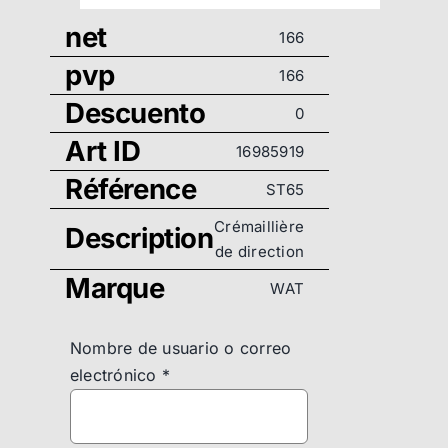
net
166
pvp
166
Descuento
0
Art ID
16985919
Référence
ST65
Crémaillière
Description
de direction
Marque
WAT
Nombre de usuario o correo
electrónico
*