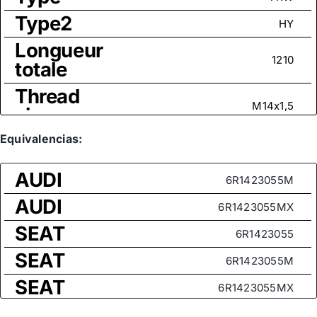
Type2
HY
Longueur
1210
totale
Thread
M14x1,5
size
Equivalencias:
AUDI
6R1423055M
AUDI
6R1423055MX
SEAT
6R1423055
SEAT
6R1423055M
SEAT
6R1423055MX
SEAT
6R1423055X