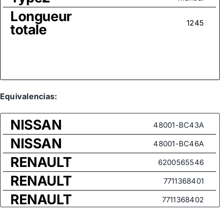
Longueur
1245
totale
Equivalencias:
NISSAN
48001-BC43A
NISSAN
48001-BC46A
RENAULT
6200565546
RENAULT
7711368401
RENAULT
7711368402
RENAULT
8200124407