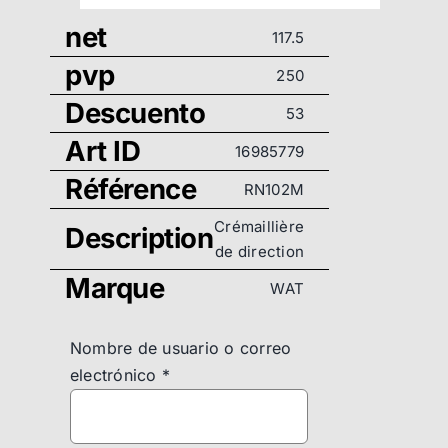
net
117.5
pvp
250
Descuento
53
Art ID
16985779
Référence
RN102M
Crémaillière
Description
de direction
Marque
WAT
Nombre de usuario o correo
electrónico
*