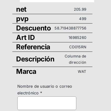
net
205.99
pvp
499
Descuento
58.719438877756
Art ID
16985260
Referencia
CD015RN
Columna de
Descripción
dirección
Marca
WAT
Nombre de usuario o correo
electrónico
*