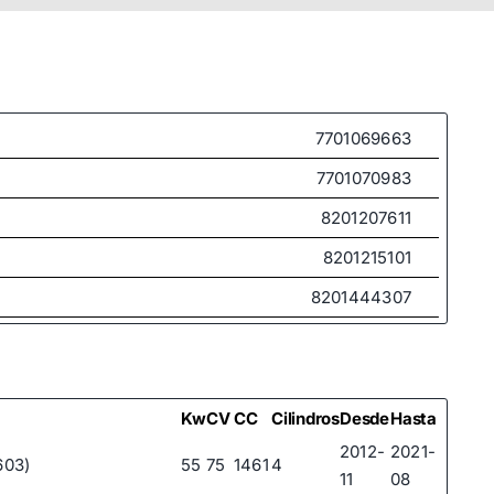
7701069663
7701070983
8201207611
8201215101
8201444307
8201514069
8201514071
Kw
CV
CC
Cilindros
Desde
Hasta
2012-
2021-
603)
55
75
1461
4
11
08