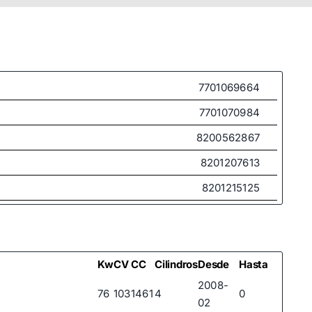
7701069664
7701070984
8200562867
8201207613
8201215125
8201558590
Kw
CV
CC
Cilindros
Desde
Hasta
2008-
76
103
1461
4
0
02