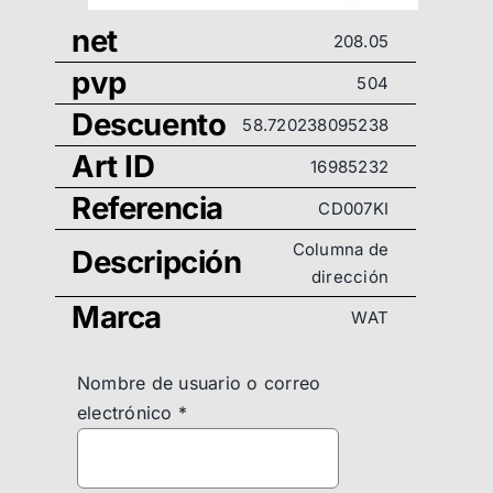
net
208.05
pvp
504
Descuento
58.720238095238
Art ID
16985232
Referencia
CD007KI
Columna de
Descripción
dirección
Marca
WAT
Nombre de usuario o correo
electrónico
*