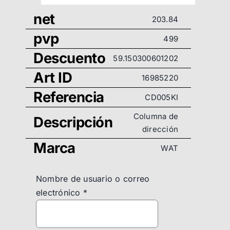
net
203.84
pvp
499
Descuento
59.150300601202
Art ID
16985220
Referencia
CD005KI
Columna de
Descripción
dirección
Marca
WAT
Nombre de usuario o correo
electrónico
*