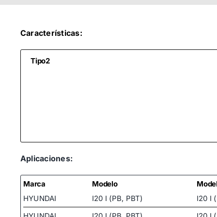
Características:
Tipo2
Aplicaciones:
Marca
Modelo
Mode
HYUNDAI
I20 I (PB, PBT)
I20 I 
HYUNDAI
I20 I (PB, PBT)
I20 I 