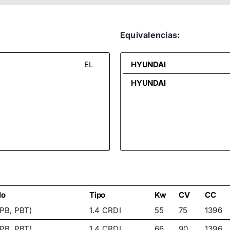
Equivalencias:
EL
HYUNDAI
HYUNDAI
lo
Tipo
Kw
CV
CC
(PB, PBT)
1.4 CRDI
55
75
1396
(PB, PBT)
1.4 CRDI
66
90
1396