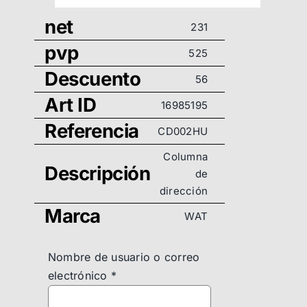
net
231
pvp
525
Descuento
56
Art ID
16985195
Referencia
CD002HU
Columna
Descripción
de
dirección
Marca
WAT
Nombre de usuario o correo
electrónico
*