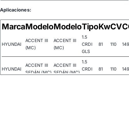
Aplicaciones:
Marca
Modelo
Modelo
Tipo
Kw
CV
C
1.5
ACCENT III
ACCENT III
HYUNDAI
CRDI
81
110
14
(MC)
(MC)
GLS
1.5
ACCENT III
ACCENT III
HYUNDAI
CRDI
81
110
14
SEDÁN (MC)
SEDÁN (MC)
GLS