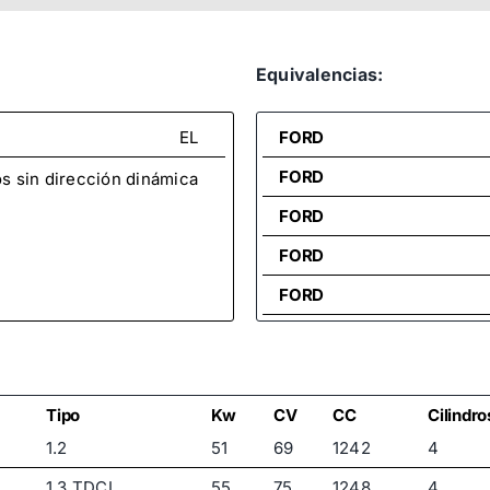
Equivalencias:
EL
FORD
FORD
os sin dirección dinámica
FORD
FORD
FORD
FORD
FORD
FORD
Tipo
Kw
CV
CC
Cilindro
1.2
51
69
1242
4
FORD
1.3 TDCI
55
75
1248
4