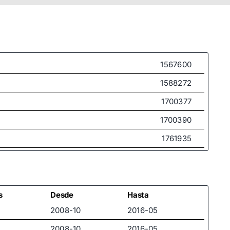
1567600
1588272
1700377
1700390
1761935
1761936
1796265
1796266
s
Desde
Hasta
2008-10
2016-05
735473024
2008-10
2016-05