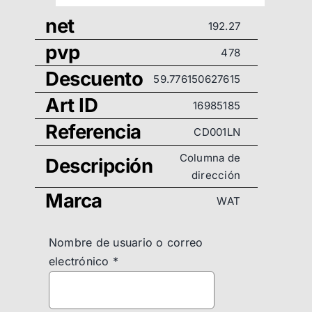
net
192.27
pvp
478
Descuento
59.776150627615
Art ID
16985185
Referencia
CD001LN
Columna de
Descripción
dirección
Marca
WAT
Nombre de usuario o correo
electrónico
*