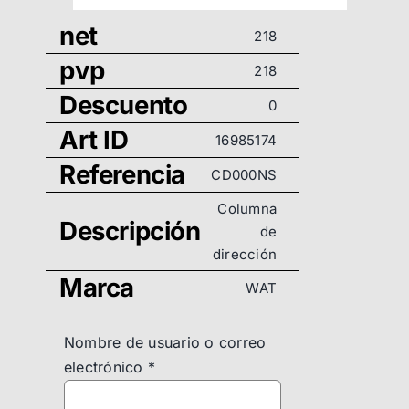
net
218
pvp
218
Descuento
0
Art ID
16985174
Referencia
CD000NS
Columna
Descripción
de
dirección
Marca
WAT
Nombre de usuario o correo
electrónico
*