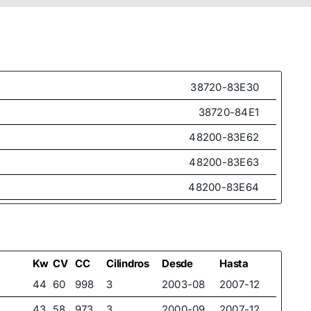
38720-83E30
38720-84E1
48200-83E62
48200-83E63
48200-83E64
3872083E4
38720840
38720-83E4
Kw
CV
CC
Cilindros
Desde
Hasta
44
60
998
3
2003-08
2007-12
47 05 471
43
58
973
3
2000-09
2007-12