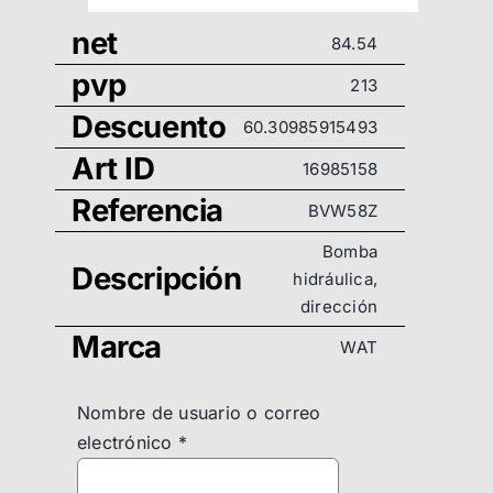
net
84.54
pvp
213
Descuento
60.30985915493
Art ID
16985158
Referencia
BVW58Z
Bomba
Descripción
hidráulica,
dirección
Marca
WAT
Nombre de usuario o correo
electrónico
*