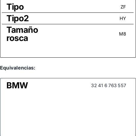
Tipo
ZF
Tipo2
HY
Tamaño
M8
rosca
Equivalencias:
BMW
32 41 6 763 557