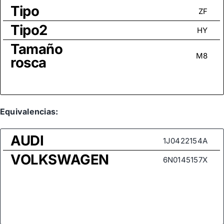
Tipo
ZF
Tipo2
HY
Tamaño
M8
rosca
Equivalencias:
AUDI
1J0422154A
VOLKSWAGEN
6N0145157X