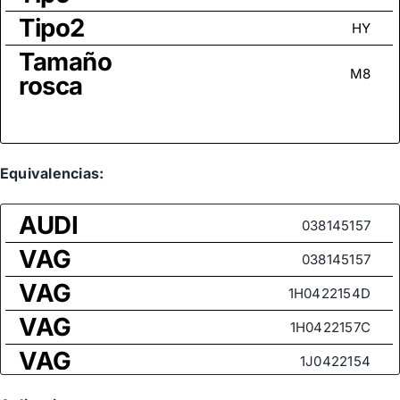
Tipo2
HY
Tamaño
M8
rosca
Equivalencias:
AUDI
038145157
VAG
038145157
VAG
1H0422154D
VAG
1H0422157C
VAG
1J0422154
VAG
38145157