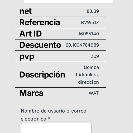
net
83.39
Referencia
BVW51Z
Art ID
16985140
Descuento
60.1004784689
pvp
209
Bomba
Descripción
hidráulica,
dirección
Marca
WAT
Nombre de usuario o correo
electrónico
*