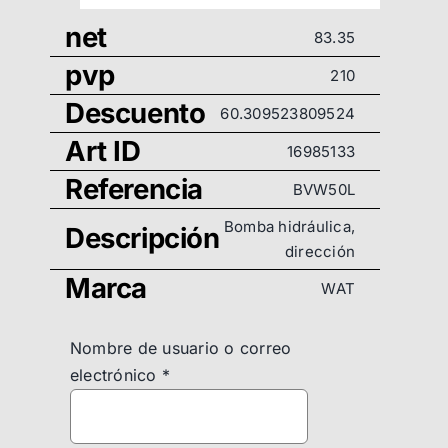
net
83.35
pvp
210
Descuento
60.309523809524
Art ID
16985133
Referencia
BVW50L
Bomba hidráulica,
Descripción
dirección
Marca
WAT
Nombre de usuario o correo
electrónico
*