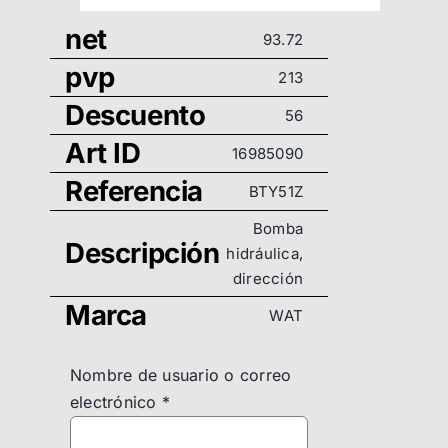
net
93.72
pvp
213
Descuento
56
Art ID
16985090
Referencia
BTY51Z
Bomba
Descripción
hidráulica,
dirección
Marca
WAT
Nombre de usuario o correo
electrónico
*