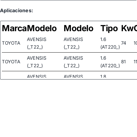
Aplicaciones:
Marca
Modelo
Modelo
Tipo
Kw
AVENSIS
AVENSIS
1.6
TOYOTA
74
1
(_T22_)
(_T22_)
(AT220_)
AVENSIS
AVENSIS
1.6
TOYOTA
81
1
(_T22_)
(_T22_)
(AT220_)
AVENSIS
AVENSIS
1.8
TOYOTA
81
1
(_T22_)
(_T22_)
(AT221_)
AVENSIS
AVENSIS
1.6
TOYOTA
LIFTBACK
LIFTBACK
74
1
(AT220_)
(_T22_)
(_T22_)
AVENSIS
AVENSIS
1.6
TOYOTA
LIFTBACK
LIFTBACK
81
1
(AT220_)
(_T22_)
(_T22_)