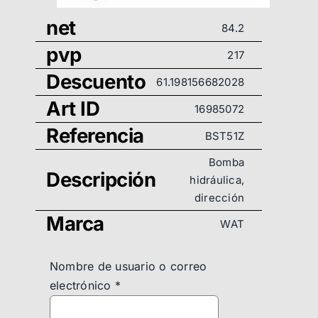
net
84.2
pvp
217
Descuento
61.198156682028
Art ID
16985072
Referencia
BST51Z
Bomba
Descripción
hidráulica,
dirección
Marca
WAT
Nombre de usuario o correo
electrónico
*