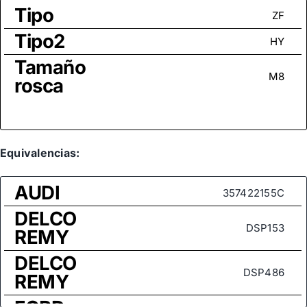
Tipo
ZF
Tipo2
HY
Tamaño
M8
rosca
Equivalencias:
AUDI
357422155C
DELCO
DSP153
REMY
DELCO
DSP486
REMY