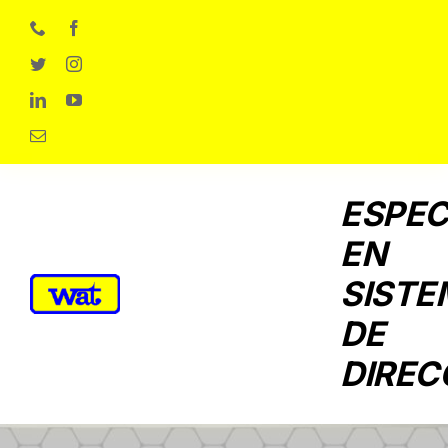
Skip
to
content
ESPEC
EN
SISTE
DE
DIREC