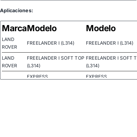
Aplicaciones:
Marca
Modelo
Modelo
LAND
FREELANDER I (L314)
FREELANDER I (L314)
ROVER
LAND
FREELANDER I SOFT TOP
FREELANDER I SOFT 
ROVER
(L314)
(L314)
EXPRESS
EXPRESS
MG
FURGONETA/HATCHBACK
FURGONETA/HATCHB
EXPRESS
EXPRESS
MG
FURGONETA/HATCHBACK
FURGONETA/HATCHB
MG
MG ZR
MG ZR
MG
MG ZR
MG ZR