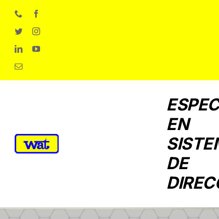
Skip
to
content
ESPEC
EN
SISTE
DE
DIREC