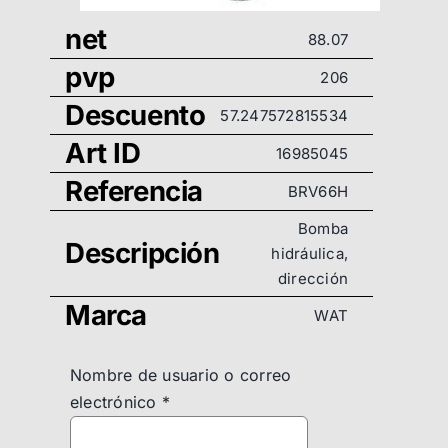
net
88.07
pvp
206
Descuento
57.247572815534
Art ID
16985045
Referencia
BRV66H
Bomba
Descripción
hidráulica,
dirección
Marca
WAT
Nombre de usuario o correo
electrónico
*