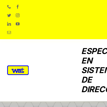
Skip
to
content
ESPEC
EN
SISTE
DE
DIREC