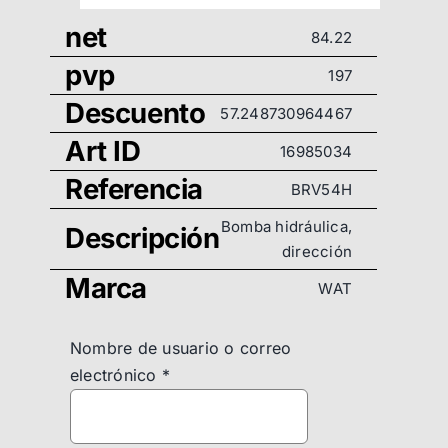
net
84.22
pvp
197
Descuento
57.248730964467
Art ID
16985034
Referencia
BRV54H
Bomba hidráulica,
Descripción
dirección
Marca
WAT
Nombre de usuario o correo
electrónico
*