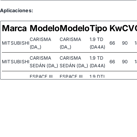
Aplicaciones:
Marca
Modelo
Modelo
Tipo
Kw
CV
CARISMA
CARISMA
1.9 TD
MITSUBISHI
66
90
(DA_)
(DA_)
(DA4A)
CARISMA
CARISMA
1.9 TD
MITSUBISHI
66
90
SEDÁN (DA_)
SEDÁN (DA_)
(DA4A)
ESPACE III
ESPACE III
1.9 DTI
RENAULT
72
98
(JE0_)
(JE0_)
(JE0M)
2.2 12V
TD
ESPACE III
ESPACE III
RENAULT
(JE0E,
83
113
(JE0_)
(JE0_)
JE0H,
JE0P)
LAGUNA I
LAGUNA I
1.9 DTI