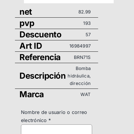
net
82.99
pvp
193
Descuento
57
Art ID
16984997
Referencia
BRN71S
Bomba
Descripción
hidráulica,
dirección
Marca
WAT
Nombre de usuario o correo
electrónico
*