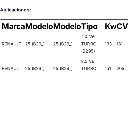
Aplicaciones:
Marca
Modelo
Modelo
Tipo
Kw
C
2.4 V6
RENAULT
25 (B29_)
25 (B29_)
TURBO
133
181
(B295)
2.5 V6
RENAULT
25 (B29_)
25 (B29_)
TURBO
151
205
(B29G)
2.7 V6
RENAULT
25 (B29_)
25 (B29_)
INJECTION
104
141
(B298)
2.8 V6
RENAULT
25 (B29_)
25 (B29_)
115
156
(B293)
2.8 V6