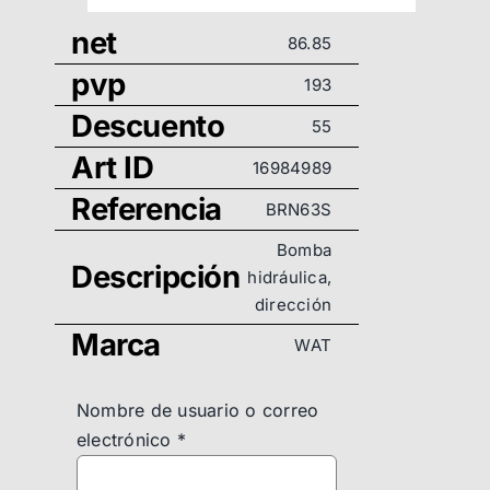
net
86.85
pvp
193
Descuento
55
Art ID
16984989
Referencia
BRN63S
Bomba
Descripción
hidráulica,
dirección
Marca
WAT
Nombre de usuario o correo
electrónico
*