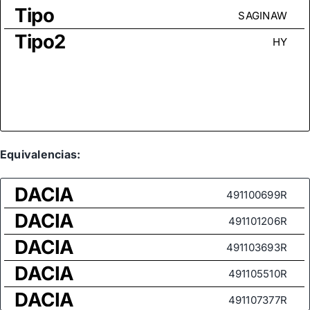
Tipo
SAGINAW
Tipo2
HY
Equivalencias:
DACIA
491100699R
DACIA
491101206R
DACIA
491103693R
DACIA
491105510R
DACIA
491107377R