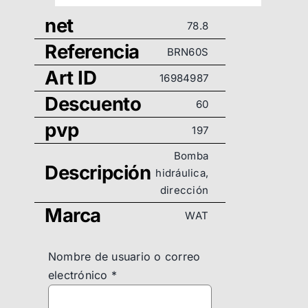
net
78.8
Referencia
BRN60S
Art ID
16984987
Descuento
60
pvp
197
Bomba
Descripción
hidráulica,
dirección
Marca
WAT
Nombre de usuario o correo
electrónico
*