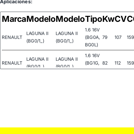
Aplicaciones:
Marca
Modelo
Modelo
Tipo
Kw
CV
C
1.6 16V
LAGUNA II
LAGUNA II
RENAULT
(BG0A,
79
107
15
(BG0/1_)
(BG0/1_)
BG0L)
1.6 16V
LAGUNA II
LAGUNA II
RENAULT
(BG1G,
82
112
15
(BG0/1_)
(BG0/1_)
BG1H)
LAGUNA II
LAGUNA II
RENAULT
GRANDTOUR
GRANDTOUR
1.6 16V
82
112
15
(KG0/1_)
(KG0/1_)