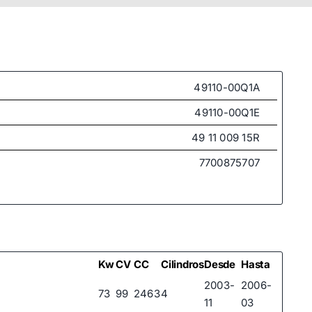
49110-00Q1A
49110-00Q1E
49 11 009 15R
7700875707
Kw
CV
CC
Cilindros
Desde
Hasta
2003-
2006-
73
99
2463
4
11
03