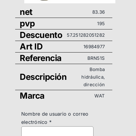
net
83.36
pvp
195
Descuento
57.251282051282
Art ID
16984977
Referencia
BRN51S
Bomba
Descripción
hidráulica,
dirección
Marca
WAT
Nombre de usuario o correo
electrónico
*