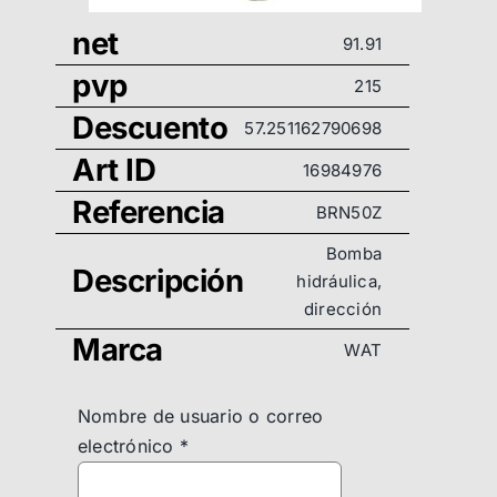
net
91.91
pvp
215
Descuento
57.251162790698
Art ID
16984976
Referencia
BRN50Z
Bomba
Descripción
hidráulica,
dirección
Marca
WAT
Nombre de usuario o correo
electrónico
*