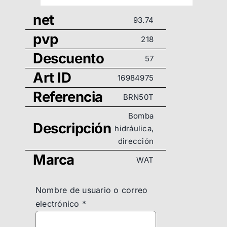
net
93.74
pvp
218
Descuento
57
Art ID
16984975
Referencia
BRN50T
Bomba
Descripción
hidráulica,
dirección
Marca
WAT
Nombre de usuario o correo
electrónico
*