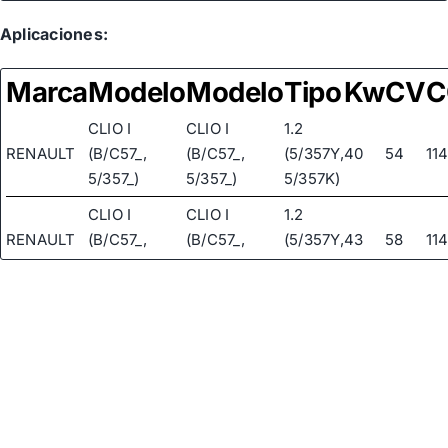
Aplicaciones:
Marca
Modelo
Modelo
Tipo
Kw
CV
C
CLIO I
CLIO I
1.2
RENAULT
(B/C57_,
(B/C57_,
(5/357Y,
40
54
11
5/357_)
5/357_)
5/357K)
CLIO I
CLIO I
1.2
RENAULT
(B/C57_,
(B/C57_,
(5/357Y,
43
58
11
5/357_)
5/357_)
5/357K)
1.2
(BB0A,
BB0F,
BB10,
CLIO II (BB_,
CLIO II (BB_,
RENAULT
BB1K,
43
58
11
CB_)
CB_)
BB28,