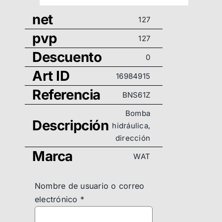
net
127
pvp
127
Descuento
0
Art ID
16984915
Referencia
BNS61Z
Bomba
Descripción
hidráulica,
dirección
Marca
WAT
Nombre de usuario o correo
electrónico
*