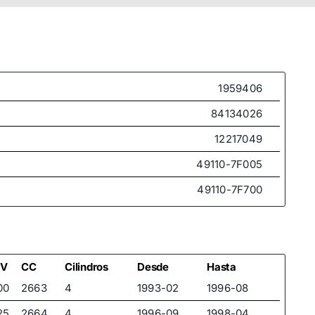
1959406
84134026
12217049
49110-7F005
49110-7F700
V
CC
Cilindros
Desde
Hasta
00
2663
4
1993-02
1996-08
25
2664
4
1996-09
1998-04