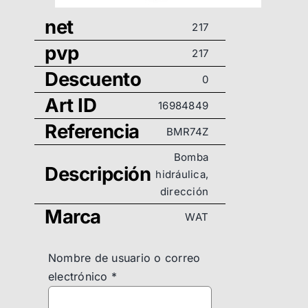
net
217
pvp
217
Descuento
0
Art ID
16984849
Referencia
BMR74Z
Bomba
Descripción
hidráulica,
dirección
Marca
WAT
Nombre de usuario o correo
electrónico
*